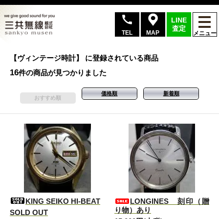
LINE
査定
TEL
MAP
メニュー
【ヴィンテージ時計】 に登録されている商品
16
件の商品が見つかりました
価格順
新着順
おすすめ順
KING SEIKO HI-BEAT
LONGINES 刻印（贈
り物）あり
SOLD OUT