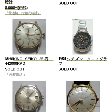
時計
SOLD OUT
8,000円(内税)
『電池切・指触式時計』
KING SEIKO 25石
シチズン クロノグラ
442000RAD
フ
SOLD OUT
SOLD OUT
『 未整備品 』